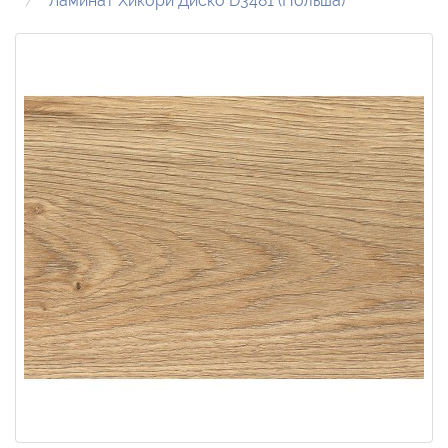
Ламинат Хикори Диско D3481 (Польша)